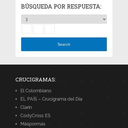
BÚSQUEDA POR RESPUESTA:
Search
CRUCIGRAMAS:
El Colombiano
EL PAÍS – Crucigrama del Día
Clarín
CodyCross ES
Máspormás