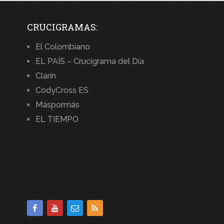
CRUCIGRAMAS:
El Colombiano
EL PAÍS – Crucigrama del Día
Clarín
CodyCross ES
Máspormás
EL TIEMPO