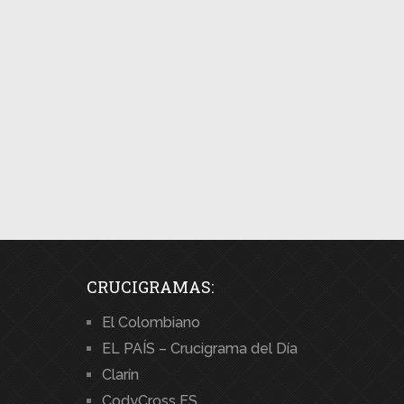
CRUCIGRAMAS:
El Colombiano
EL PAÍS – Crucigrama del Día
Clarín
CodyCross ES