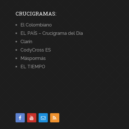
CRUCIGRAMAS:
El Colombiano
EL PAÍS – Crucigrama del Día
Clarín
CodyCross ES
Máspormás
EL TIEMPO