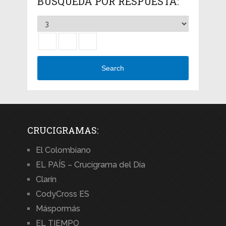
BÚSQUEDA POR RESPUESTA:
Search
CRUCIGRAMAS:
El Colombiano
EL PAÍS – Crucigrama del Día
Clarín
CodyCross ES
Máspormás
EL TIEMPO