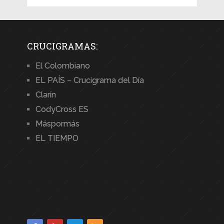
CRUCIGRAMAS:
El Colombiano
EL PAÍS – Crucigrama del Día
Clarín
CodyCross ES
Máspormás
EL TIEMPO