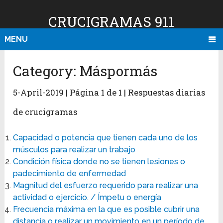
CRUCIGRAMAS 911
MENU
Category:
Máspormás
5-April-2019 | Página 1 de 1 | Respuestas diarias
de crucigramas
Capacidad o potencia que tienen cada uno de los
músculos para realizar un trabajo
Condición física donde no se tienen lesiones o
padecimiento de enfermedad
Magnitud del esfuerzo requerido para realizar una
actividad o ejercicio. / Ímpetu o energía
Frecuencia máxima en la que es posible cubrir una
distancia o realizar un movimiento en un período de