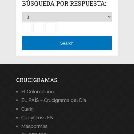
BÚSQUEDA POR RESPUESTA:
Search
CRUCIGRAMAS:
El Colombiano
EL PAÍS – Crucigrama del Día
Clarín
CodyCross ES
Máspormás