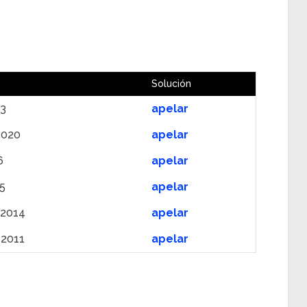
Solución
23
apelar
2020
apelar
6
apelar
5
apelar
 2014
apelar
 2011
apelar