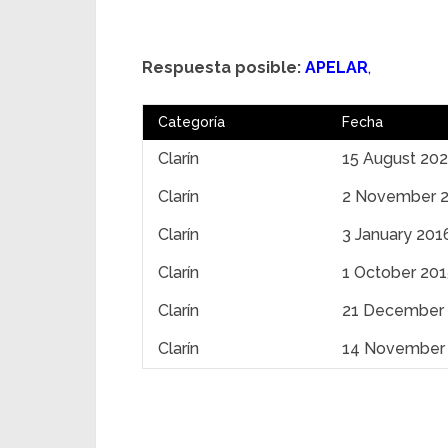
Respuesta posible:
APELAR
,
Categoría
Fecha
Clarín
15 August 20
Clarín
2 November 
Clarín
3 January 201
Clarín
1 October 201
Clarín
21 December
Clarín
14 November