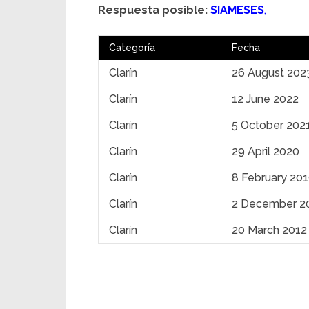
Respuesta posible:
SIAMESES
,
Categoría
Fecha
Clarín
26 August 202
Clarín
12 June 2022
Clarín
5 October 202
Clarín
29 April 2020
Clarín
8 February 20
Clarín
2 December 2
Clarín
20 March 2012