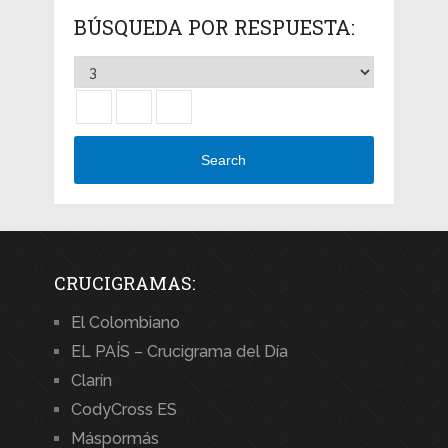
BÚSQUEDA POR RESPUESTA:
Search
CRUCIGRAMAS:
El Colombiano
EL PAÍS – Crucigrama del Día
Clarín
CodyCross ES
Máspormás