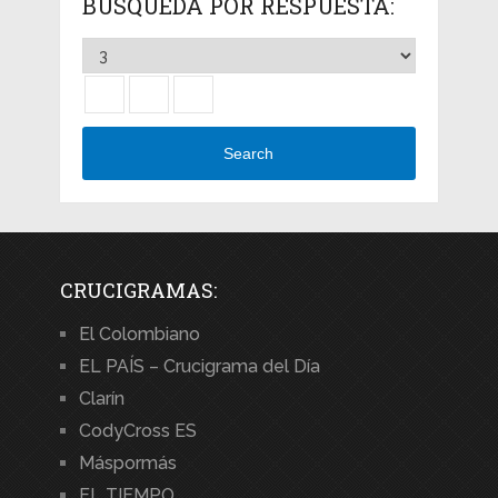
BÚSQUEDA POR RESPUESTA:
Search
CRUCIGRAMAS:
El Colombiano
EL PAÍS – Crucigrama del Día
Clarín
CodyCross ES
Máspormás
EL TIEMPO