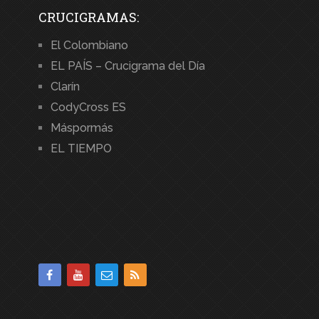
CRUCIGRAMAS:
El Colombiano
EL PAÍS – Crucigrama del Día
Clarín
CodyCross ES
Máspormás
EL TIEMPO