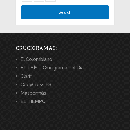
Search
CRUCIGRAMAS:
El Colombiano
EL PAÍS – Crucigrama del Día
Clarín
CodyCross ES
Máspormás
EL TIEMPO