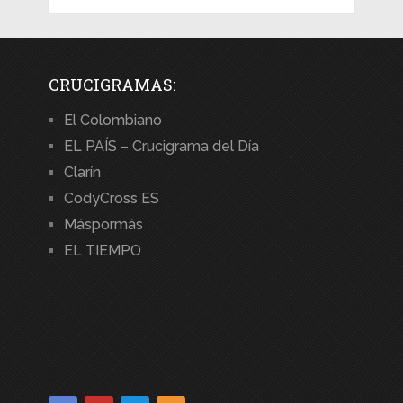
CRUCIGRAMAS:
El Colombiano
EL PAÍS – Crucigrama del Día
Clarín
CodyCross ES
Máspormás
EL TIEMPO