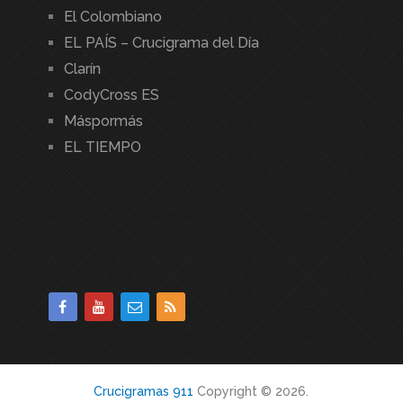
El Colombiano
EL PAÍS – Crucigrama del Día
Clarín
CodyCross ES
Máspormás
EL TIEMPO
Crucigramas 911
Copyright © 2026.