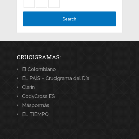
Search
CRUCIGRAMAS:
El Colombiano
EL PAÍS – Crucigrama del Día
Clarín
CodyCross ES
Máspormás
EL TIEMPO