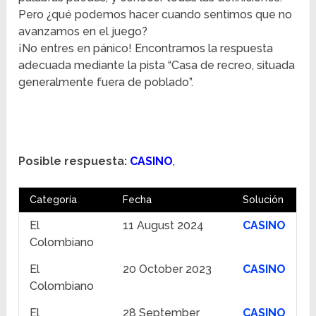
Pero ¿qué podemos hacer cuando sentimos que no
avanzamos en el juego?
¡No entres en pánico! Encontramos la respuesta
adecuada mediante la pista “Casa de recreo, situada
generalmente fuera de poblado”.
Posible respuesta:
CASINO
,
Categoría
Fecha
Solución
El
11 August 2024
CASINO
Colombiano
El
20 October 2023
CASINO
Colombiano
El
28 September
CASINO