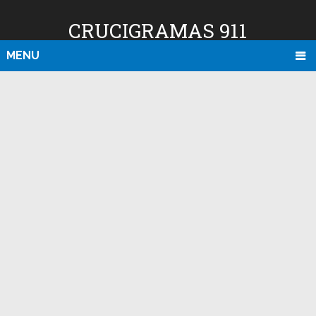
CRUCIGRAMAS 911
MENU