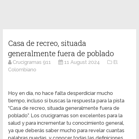
Casa de recreo, situada
generalmente fuera de poblado
Crucigramas 911
11 August 2024
El
Colombiano
Hoy en día, no hace falta desperdiciar mucho
tiempo, incluso si buscas la respuesta para la pista
“Casa de recreo, situada generalmente fuera de
poblado”. Los crucigramas son excelentes para la
salud y para incrementar tu conocimiento general,
ya que deberás saber mucho para revelar cuantas
palabras puedas, y conocer todas las definiciones.