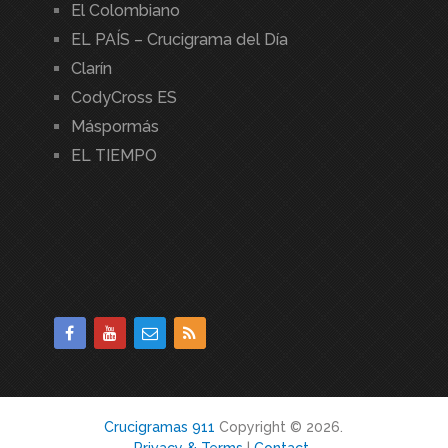
El Colombiano
EL PAÍS – Crucigrama del Día
Clarín
CodyCross ES
Máspormás
EL TIEMPO
Crucigramas 911
Copyright © 2026.
Privacy & Terms
|
Contact