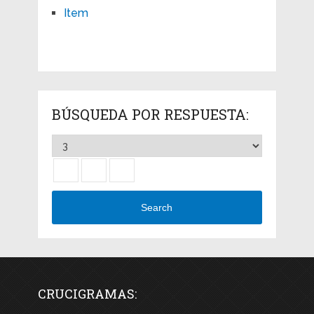
Item
BÚSQUEDA POR RESPUESTA:
Search
CRUCIGRAMAS: