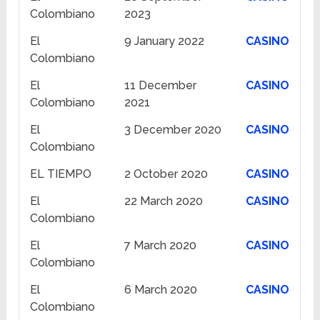
Colombiano
2023
El
9 January 2022
CASINO
Colombiano
El
11 December
CASINO
Colombiano
2021
El
3 December 2020
CASINO
Colombiano
EL TIEMPO
2 October 2020
CASINO
El
22 March 2020
CASINO
Colombiano
El
7 March 2020
CASINO
Colombiano
El
6 March 2020
CASINO
Colombiano