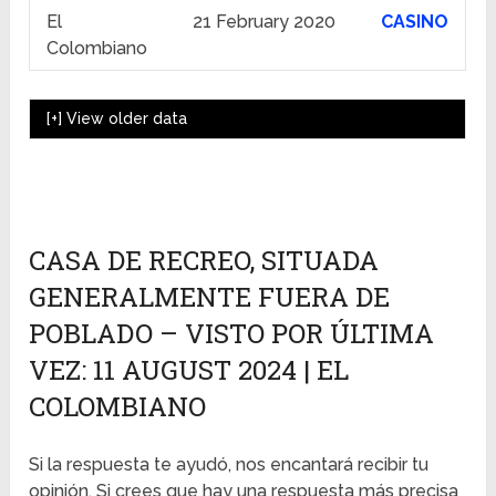
El
21 February 2020
CASINO
Colombiano
[+]
View older data
CASA DE RECREO, SITUADA
GENERALMENTE FUERA DE
POBLADO – VISTO POR ÚLTIMA
VEZ: 11 AUGUST 2024 | EL
COLOMBIANO
Si la respuesta te ayudó, nos encantará recibir tu
opinión. Si crees que hay una respuesta más precisa