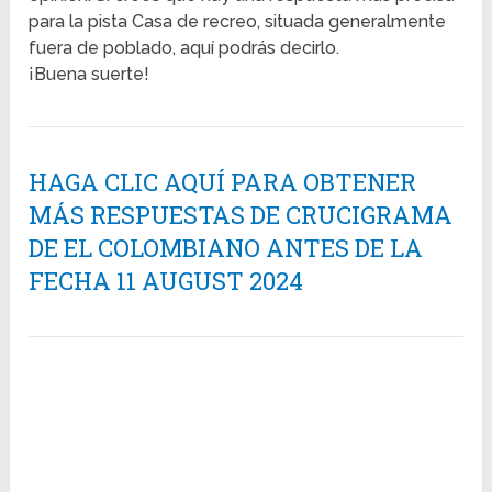
para la pista Casa de recreo, situada generalmente
fuera de poblado, aquí podrás decirlo.
¡Buena suerte!
HAGA CLIC AQUÍ PARA OBTENER
MÁS RESPUESTAS DE CRUCIGRAMA
DE EL COLOMBIANO ANTES DE LA
FECHA 11 AUGUST 2024