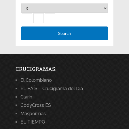
Search
CRUCIGRAMAS:
El Colombiano
EL PAÍS – Crucigrama del Día
Clarín
CodyCross ES
Máspormás
EL TIEMPO