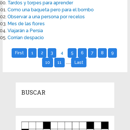
Tardos y torpes para aprender
Como una baqueta pero para el bombo
Observar a una persona por recelos
Mes de las flores
Viajarán a Persia
Corrían despacio
First
1
2
3
4
5
6
7
8
9
......
10
11
Last
BUSCAR