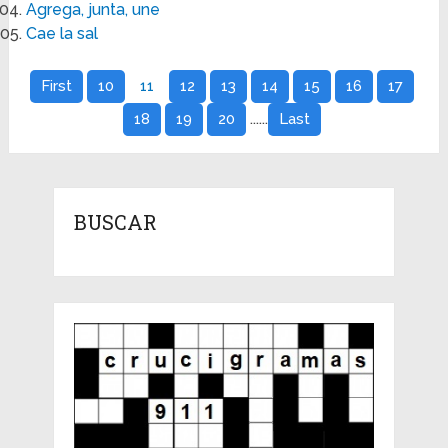
Agrega, junta, une
Cae la sal
First
10
11
12
13
14
15
16
17
......
18
19
20
Last
BUSCAR