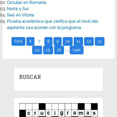
Circulan en Rumania
Norte y Sur
Seis en Vitoria
Prueba académica que verifica que el nivel del
aspirante sea acorde con el programa
First
6
7
8
9
10
11
12
13
......
14
15
16
Last
BUSCAR