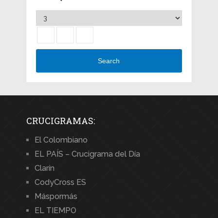
Search
CRUCIGRAMAS:
El Colombiano
EL PAÍS – Crucigrama del Día
Clarín
CodyCross ES
Máspormás
EL TIEMPO