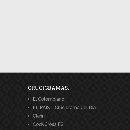
CRUCIGRAMAS:
El Colombiano
EL PAÍS – Crucigrama del Día
Clarín
CodyCross ES