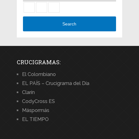
Search
CRUCIGRAMAS:
El Colombiano
EL PAÍS – Crucigrama del Día
Clarín
CodyCross ES
Máspormás
EL TIEMPO