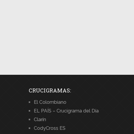
CRUCIGRAMAS:
El Colombiano
EL PAÍS – Crucigrama del Día
Clarín
CodyCross ES