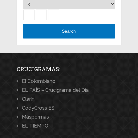
Search
CRUCIGRAMAS:
El Colombiano
EL PAÍS – Crucigrama del Día
Clarín
CodyCross ES
Máspormás
EL TIEMPO