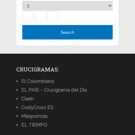
Search
CRUCIGRAMAS:
El Colombiano
EL PAÍS – Crucigrama del Día
Clarín
CodyCross ES
Máspormás
EL TIEMPO