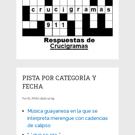
PISTA POR CATEGORÍA Y
FECHA
For EL PAÍS | 2022-12-09
Música guayanesa en la que se
interpreta merengue con cadencias
de calipso
"-' que se era...”