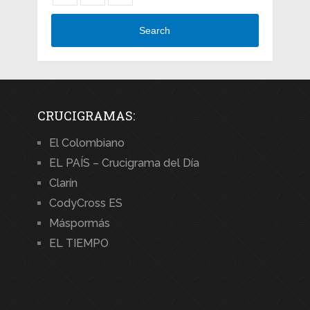
Search
CRUCIGRAMAS:
El Colombiano
EL PAÍS – Crucigrama del Día
Clarín
CodyCross ES
Máspormás
EL TIEMPO