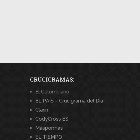
CRUCIGRAMAS:
El Colombiano
EL PAÍS – Crucigrama del Día
Clarín
CodyCross ES
Máspormás
EL TIEMPO