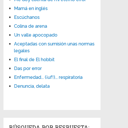
Mamá en inglés
Escúchanos
Colina de arena
Un valle apocopado
Aceptadas con sumisión unas normas
legales
El final de El hobbit
Das por error
Enfermedad... (¡uf!)... respiratoria
Denuncia, delata
BÚSQUEDA POR RESPUESTA: