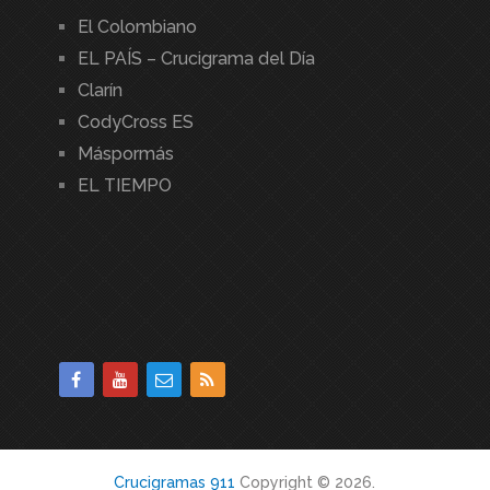
El Colombiano
EL PAÍS – Crucigrama del Día
Clarín
CodyCross ES
Máspormás
EL TIEMPO
Crucigramas 911
Copyright © 2026.