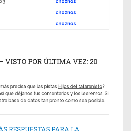
023
choznos
choznos
choznos
– VISTO POR ÚLTIMA VEZ: 20
más precisa que las pistas
Hijos del tataranieto
?
así que déjanos tus comentarios y los leeremos. Si
estra base de datos tan pronto como sea posible.
ÁS RESPUESTAS PARA LA