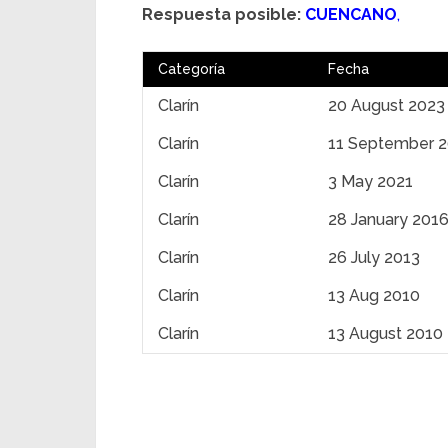
Respuesta posible:
CUENCANO
,
Categoría
Fecha
Clarín
20 August 2023
Clarín
11 September 
Clarín
3 May 2021
Clarín
28 January 201
Clarín
26 July 2013
Clarín
13 Aug 2010
Clarín
13 August 2010