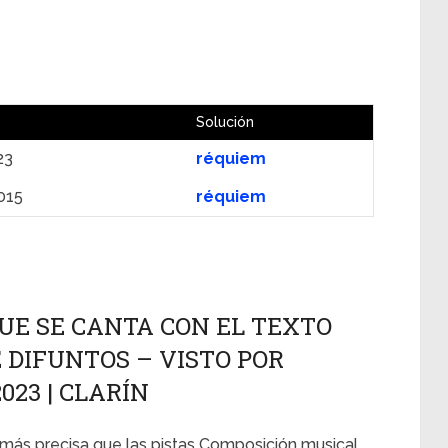
Solución
23
réquiem
015
réquiem
UE SE CANTA CON EL TEXTO
E DIFUNTOS – VISTO POR
023 | CLARÍN
más precisa que las pistas
Composición musical