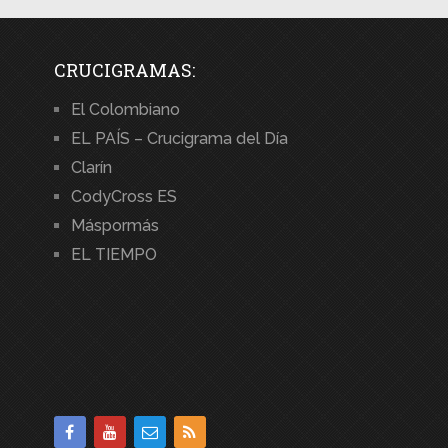
CRUCIGRAMAS:
El Colombiano
EL PAÍS – Crucigrama del Día
Clarín
CodyCross ES
Máspormás
EL TIEMPO