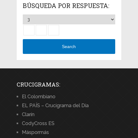
BÚSQUEDA POR RESPUESTA:
Search
CRUCIGRAMAS:
El Colombiano
EL PAÍS – Crucigrama del Día
Clarín
CodyCross ES
Máspormás