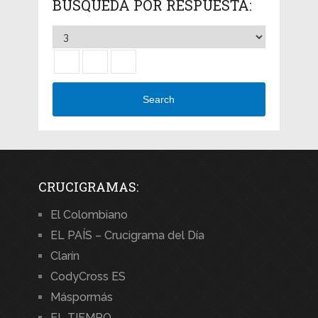
BÚSQUEDA POR RESPUESTA:
Search
CRUCIGRAMAS:
El Colombiano
EL PAÍS – Crucigrama del Día
Clarín
CodyCross ES
Máspormás
EL TIEMPO