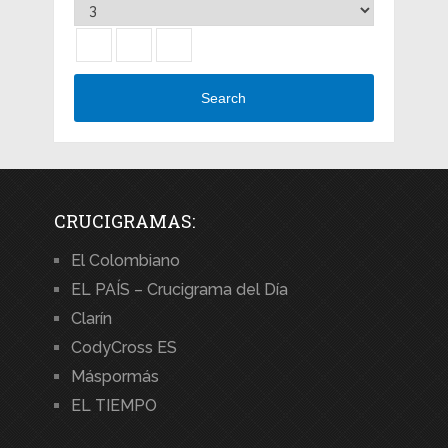
Search
CRUCIGRAMAS:
El Colombiano
EL PAÍS – Crucigrama del Día
Clarín
CodyCross ES
Máspormás
EL TIEMPO