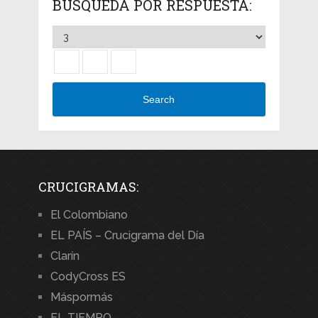
BÚSQUEDA POR RESPUESTA:
Search
CRUCIGRAMAS:
El Colombiano
EL PAÍS – Crucigrama del Día
Clarín
CodyCross ES
Máspormás
EL TIEMPO