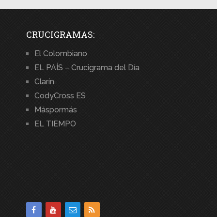
CRUCIGRAMAS:
El Colombiano
EL PAÍS – Crucigrama del Día
Clarín
CodyCross ES
Máspormás
EL TIEMPO