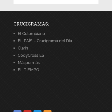
CRUCIGRAMAS:
El Colombiano
EL PAÍS – Crucigrama del Día
Clarín
CodyCross ES
Máspormás
EL TIEMPO