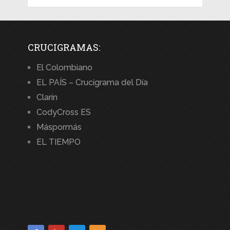
CRUCIGRAMAS:
El Colombiano
EL PAÍS – Crucigrama del Día
Clarín
CodyCross ES
Máspormás
EL TIEMPO