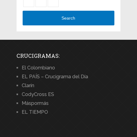
Search
CRUCIGRAMAS:
El Colombiano
EL PAÍS – Crucigrama del Día
Clarín
CodyCross ES
Máspormás
EL TIEMPO