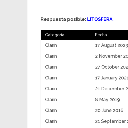
Respuesta posible:
LITOSFERA
,
Categoría
Fecha
Clarín
17 August 2023
Clarín
2 November 2
Clarín
27 October 20
Clarín
17 January 202
Clarín
21 December 
Clarín
8 May 2019
Clarín
20 June 2016
Clarín
21 September 