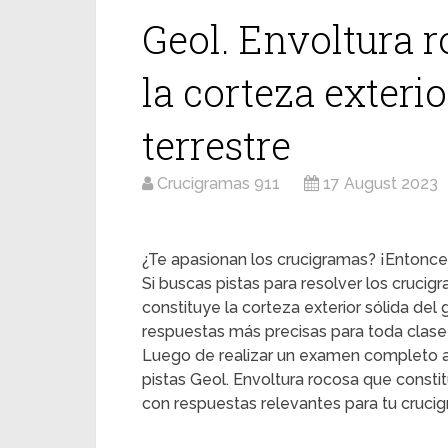
Geol. Envoltura 
la corteza exterio
terrestre
Crucigramas 911
17 August 2023
¿Te apasionan los crucigramas? ¡Entonces
Si buscas pistas para resolver los crucig
constituye la corteza exterior sólida del
respuestas más precisas para toda clase
Luego de realizar un examen completo a
pistas Geol. Envoltura rocosa que constit
con respuestas relevantes para tu cruci