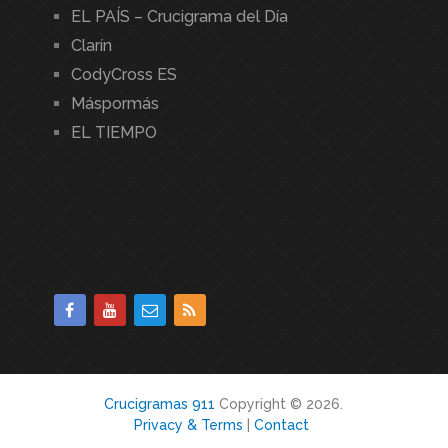
EL PAÍS – Crucigrama del Día
Clarín
CodyCross ES
Máspormás
EL TIEMPO
Crucigramas 911
Copyright © 2026.
Privacy & Terms
|
Contact