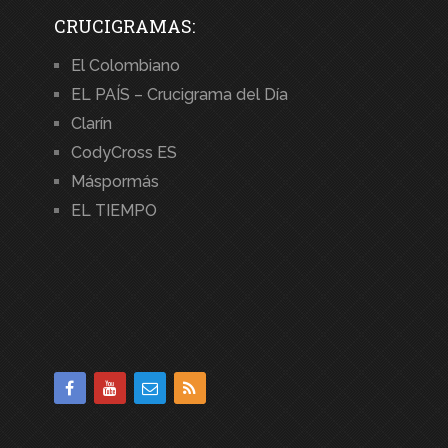
CRUCIGRAMAS:
El Colombiano
EL PAÍS – Crucigrama del Día
Clarín
CodyCross ES
Máspormás
EL TIEMPO