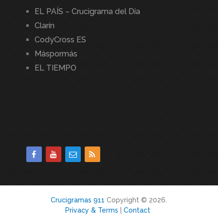
EL PAÍS – Crucigrama del Día
Clarín
CodyCross ES
Máspormás
EL TIEMPO
Crucigramas 911
Copyright © 2026.
Privacy & Terms
|
Contact