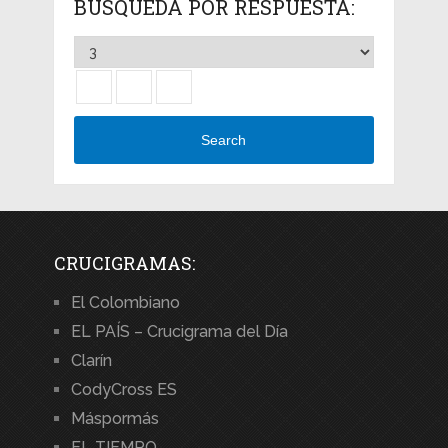
BÚSQUEDA POR RESPUESTA:
Search
CRUCIGRAMAS:
El Colombiano
EL PAÍS – Crucigrama del Día
Clarín
CodyCross ES
Máspormás
EL TIEMPO