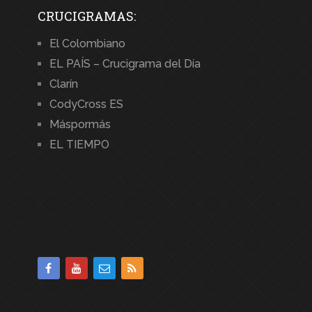
CRUCIGRAMAS:
El Colombiano
EL PAÍS – Crucigrama del Día
Clarín
CodyCross ES
Máspormás
EL TIEMPO