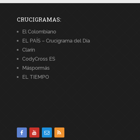
CRUCIGRAMAS:
El Colombiano
EL PAÍS – Crucigrama del Día
Clarín
CodyCross ES
Máspormás
EL TIEMPO